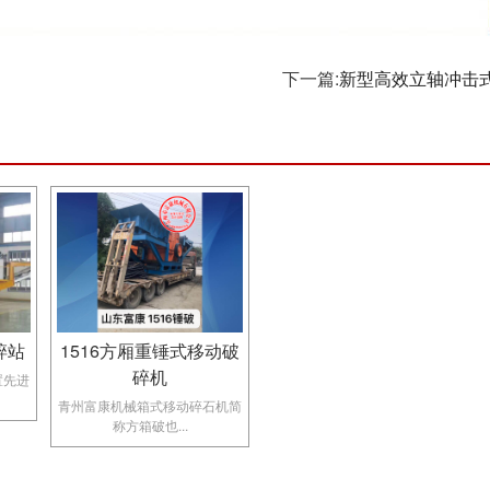
下一篇:
新型高效立轴冲击
碎站
1516方厢重锤式移动破
碎机
置先进
青州富康机械​箱式移动碎石机简
称方箱破也...